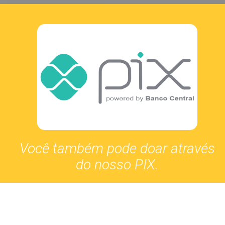
Você também pode doar através
do nosso PIX.
01636803000108 (CNPJ)
Utilize o QR Code para facilitar o envio de sua doação via PIX.